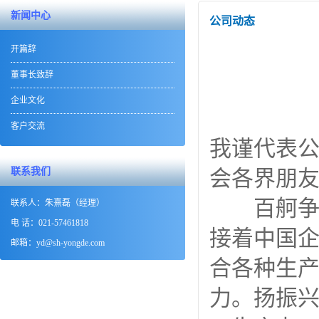
新闻中心
公司动态
开篇辞
董事长致辞
企业文化
客户交流
我谨代表
联系我们
会各界朋
百舸争流
联系人：朱熹磊（经理）
电 话：021-57461818
接着中国
邮箱：yd@sh-yongde.com
合各种生
力。扬振