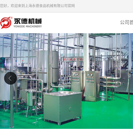
您好，欢迎来到上海永德食品机械有限公司官网
公司